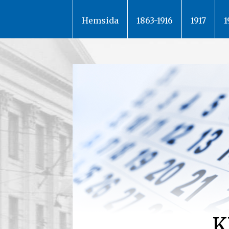
Hoppa
till
Hemsida
1863-1916
1917
1
innehåll
K