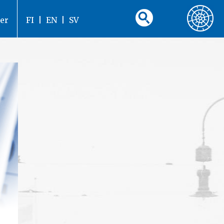
er
FI
|
EN
|
SV