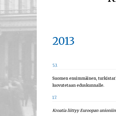
2013
5.3.
Suomen ensimmäinen, turkistarh
luovutetaan eduskunnalle.
1.7.
Kroatia liittyy Euroopan unioniin 