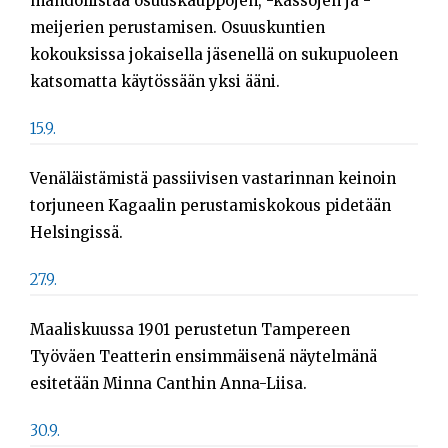
mahdollistaa osuuskauppojen, -kassojen ja -
meijerien perustamisen. Osuuskuntien
kokouksissa jokaisella jäsenellä on sukupuoleen
katsomatta käytössään yksi ääni.
15.9.
Venäläistämistä passiivisen vastarinnan keinoin
torjuneen Kagaalin perustamiskokous pidetään
Helsingissä.
27.9.
Maaliskuussa 1901 perustetun Tampereen
Työväen Teatterin ensimmäisenä näytelmänä
esitetään Minna Canthin Anna-Liisa.
30.9.