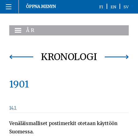
|
|
ÖPPNA MENYN
FI
EN
SV
Hoppa
Hemsida
till
ÅR
innehåll
1863-1916
1917
KRONOLOGI
1918
1901
1919-1920
1921-2020
14.1.
Kronologi
Venäläismalliset postimerkit otetaan käyttöön
Personer
Suomessa.