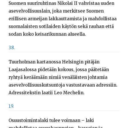
Suomen suuriruhtinas Nikolai II vahvistaa uuden
asevelvollisuuslain, joka merkitsee Suomen
erillisen armeijan lakkauttamista ja mahdollistaa
suomalaisten sotilaiden käytön sekä rauhan että
sodan koko keisarikunnan alueella.
3.8.
Tuurholman kartanossa Helsingin pitäjän
Laajasalossa pidetään kokous, jossa päätetään
ryhtyä keräämään nimiä venäläisten johtamia
asevelvollisuuskutsuntoja vastustavaan adressiin.
Adressitekstin laatii Leo Mechelin.
1.9.
Osuustoimintalaki tulee voimaan – laki