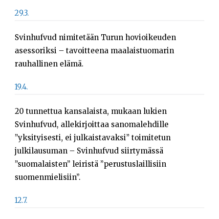
Sök
29.3.
efter:
Svinhufvud nimitetään Turun hovioikeuden
asessoriksi – tavoitteena maalaistuomarin
rauhallinen elämä.
19.4.
20 tunnettua kansalaista, mukaan lukien
Svinhufvud, allekirjoittaa sanomalehdille
”yksityisesti, ei julkaistavaksi” toimitetun
julkilausuman – Svinhufvud siirtymässä
”suomalaisten” leiristä ”perustuslaillisiin
suomenmielisiin”.
12.7.