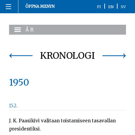
|
|
ÖPPNA MENYN
FI
EN
SV
Hoppa
Hemsida
till
ÅR
innehåll
1863-1916
1917
KRONOLOGI
1918
1950
1919-1920
1921-2020
15.2.
Kronologi
J. K. Paasikivi valitaan toistamiseen tasavallan
Personer
presidentiksi.