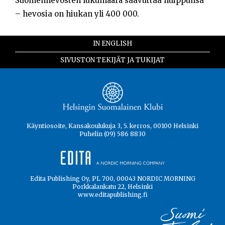
Suomenhevosten lukumäärä saavuttaa huippunsa
– hevosia on hiukan yli 400 000.
IN ENGLISH
SIVUSTON TEKIJÄT JA TUKIJAT
Käyntiosoite, Kansakoulukuja 3, 5. kerros, 00100 Helsinki
Puhelin (09) 586 8830
Edita Publishing Oy, PL 700, 00043 NORDIC MORNING
Porkkalankatu 22, Helsinki
www.editapublishing.fi