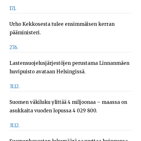
Sök
17.1.
efter:
Urho Kekkosesta tulee ensimmäisen kerran
pääministeri.
27.6.
Lastensuojelusjärjestöjen perustama Linnanmäen
huvipuisto avataan Helsingissä.
31.12.
Suomen väkiluku ylittää 4 miljoonaa – maassa on
asukkaita vuoden lopussa 4 029 800.
31.12.