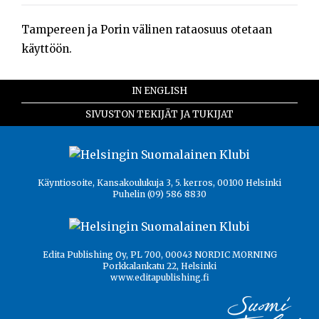
Tampereen ja Porin välinen rataosuus otetaan
käyttöön.
IN ENGLISH
SIVUSTON TEKIJÄT JA TUKIJAT
Käyntiosoite, Kansakoulukuja 3, 5. kerros, 00100 Helsinki
Puhelin (09) 586 8830
Edita Publishing Oy, PL 700, 00043 NORDIC MORNING
Porkkalankatu 22, Helsinki
www.editapublishing.fi