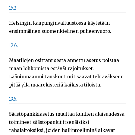
Sök
15.2.
efter:
Helsingin kaupunginvaltuustossa käytetään
ensimmäinen suomenkielinen puheenvuoro.
12.6.
Maatilojen osittamisesta annettu asetus poistaa
maan lohkomista estävät rajoitukset.
Lääninmaanmittauskonttorit saavat tehtäväkseen
pitää yllä maarekisteriä kaikista tiloista.
19.6.
Säästöpankkiasetus muuttaa kuntien alaisuudessa
toimineet säästöpankit itsenäisiksi
rahalaitoksiksi, joiden hallintoeliminä alkavat