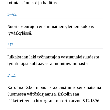
toimia isännistö ja hallitus.
1.–4.7.
Nuorisoseurojen ensimmäinen yleinen kokous
Jyväskylässä.
5.12.
Julkaistaan laki työnantajan vastuunalaisuudesta
työntekijää kohtaavasta ruumiinvammasta.
14.12.
Karolina Eskolin puolustaa ensimmäisenä naisena
Suomessa väitöskirjaansa. Eskolin saa
lääketieteen ja kirurgian tohtorin arvon 8.12.1896.