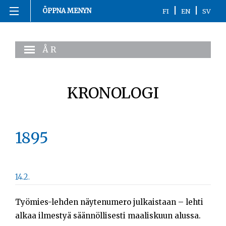
|
|
ÖPPNA MENYN
FI
EN
SV
Hoppa
Hemsida
till
ÅR
innehåll
1863-1916
1917
KRONOLOGI
1918
1895
1919-1920
1921-2020
14.2.
Kronologi
Työmies-lehden näytenumero julkaistaan – lehti
Personer
alkaa ilmestyä säännöllisesti maaliskuun alussa.