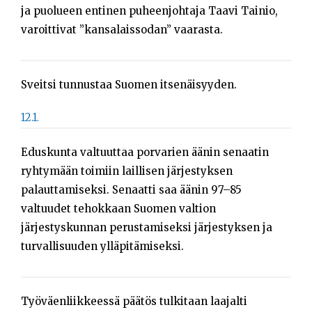
ja puolueen entinen puheenjohtaja Taavi Tainio,
varoittivat ”kansalaissodan” vaarasta.
Sveitsi tunnustaa Suomen itsenäisyyden.
12.1.
Eduskunta valtuuttaa porvarien äänin senaatin
ryhtymään toimiin laillisen järjestyksen
palauttamiseksi. Senaatti saa äänin 97–85
valtuudet tehokkaan Suomen valtion
järjestyskunnan perustamiseksi järjestyksen ja
turvallisuuden ylläpitämiseksi.
Työväenliikkeessä päätös tulkitaan laajalti