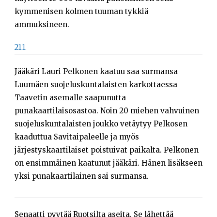
kymmenisen kolmen tuuman tykkiä
ammuksineen.
21.1.
Jääkäri Lauri Pelkonen kaatuu saa surmansa
Luumäen suojeluskuntalaisten karkottaessa
Taavetin asemalle saapunutta
punakaartilaisosastoa. Noin 20 miehen vahvuinen
suojeluskuntalaisten joukko vetäytyy Pelkosen
kaaduttua Savitaipaleelle ja myös
järjestyskaartilaiset poistuivat paikalta. Pelkonen
on ensimmäinen kaatunut jääkäri. Hänen lisäkseen
yksi punakaartilainen sai surmansa.
Senaatti pyytää Ruotsilta aseita. Se lähettää