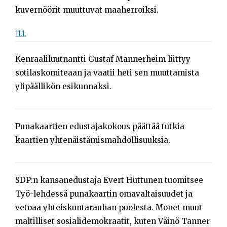
kuvernöörit muuttuvat maaherroiksi.
11.1.
Kenraaliluutnantti Gustaf Mannerheim liittyy
sotilaskomiteaan ja vaatii heti sen muuttamista
ylipäällikön esikunnaksi.
Punakaartien edustajakokous päättää tutkia
kaartien yhtenäistämismahdollisuuksia.
SDP:n kansanedustaja Evert Huttunen tuomitsee
Työ-lehdessä punakaartin omavaltaisuudet ja
vetoaa yhteiskuntarauhan puolesta. Monet muut
maltilliset sosialidemokraatit, kuten Väinö Tanner