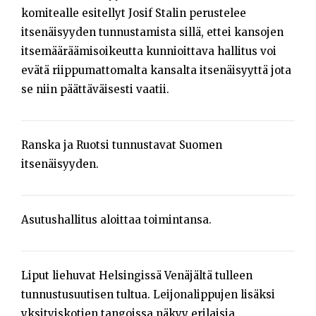
komitealle esitellyt Josif Stalin perustelee
itsenäisyyden tunnustamista sillä, ettei kansojen
itsemääräämisoikeutta kunnioittava hallitus voi
evätä riippumattomalta kansalta itsenäisyyttä jota
se niin päättäväisesti vaatii.
Ranska ja Ruotsi tunnustavat Suomen
itsenäisyyden.
Asutushallitus aloittaa toimintansa.
Liput liehuvat Helsingissä Venäjältä tulleen
tunnustusuutisen tultua. Leijonalippujen lisäksi
yksityiskotien tangoissa näkyy erilaisia