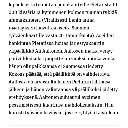
lupauksesta toimittaa punakaarteille Pietarista 10
000 kivääriä ja kymmenen kolmen tuuman tykkiä
ammuksineen. (Virallisesti Lenin antaa
määräyksen luovuttaa aseita Suomen
työväenkaartille vasta 20. tammikuuta). Aseiden
hankintaa Pietarissa hoitaa järjestyskaartin
ylipäällikkö Ali Aaltonen. Aaltosen matka venyy
pariviikkoiseksi juopottelun vuoksi, minkä vuoksi
hänen olinpaikkaansa ei Suomessa tiedetty.
Kokous päättää, että päällikköä on vaihdettava.
Aaltosta oli arvosteltu hänen Pietariin lähtönsä
jälkeen ja hänen valintaansa ylipäälliköksi pidetty
erehdyksenä. Aaltonen suhtautui avoimen
pessimistisesti kaartinsa mahdollisuuksiin. Hän
korosti työväen häviävän, jos se ryhtyisi taisteluun.