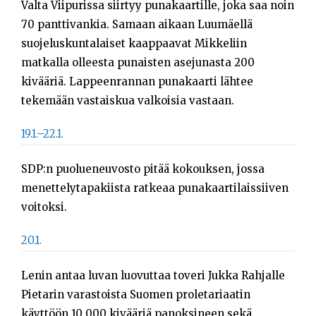
Valta Viipurissa siirtyy punakaartille, joka saa noin
70 panttivankia. Samaan aikaan Luumäellä
suojeluskuntalaiset kaappaavat Mikkeliin
matkalla olleesta punaisten asejunasta 200
kivääriä. Lappeenrannan punakaarti lähtee
tekemään vastaiskua valkoisia vastaan.
19.1.–22.1.
SDP:n puolueneuvosto pitää kokouksen, jossa
menettelytapakiista ratkeaa punakaartilaissiiven
voitoksi.
20.1.
Lenin antaa luvan luovuttaa toveri Jukka Rahjalle
Pietarin varastoista Suomen proletariaatin
käyttöön 10 000 kivääriä panoksineen sekä