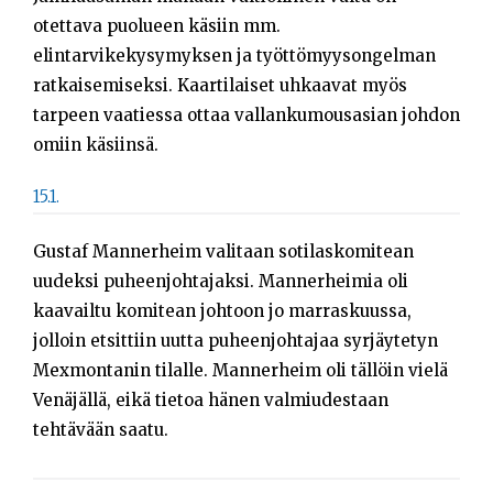
otettava puolueen käsiin mm.
elintarvikekysymyksen ja työttömyysongelman
ratkaisemiseksi. Kaartilaiset uhkaavat myös
tarpeen vaatiessa ottaa vallankumousasian johdon
omiin käsiinsä.
15.1.
Gustaf Mannerheim valitaan sotilaskomitean
uudeksi puheenjohtajaksi. Mannerheimia oli
kaavailtu komitean johtoon jo marraskuussa,
jolloin etsittiin uutta puheenjohtajaa syrjäytetyn
Mexmontanin tilalle. Mannerheim oli tällöin vielä
Venäjällä, eikä tietoa hänen valmiudestaan
tehtävään saatu.