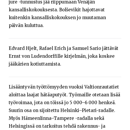
jure -tunnustus jää riippumaan Venäjän
kansalliskokouksesta. Bolševikit hajottavat
kuitenkin kansalliskokouksen jo muutaman
päivän kuluttua.
Edvard Hjelt, Rafael Erich ja Samuel Sario jättävät
Ernst von Ludendorffille kirjelmän, joka koskee
jääkärien kotiuttamista.
Lisääntyvän työttömyyden vuoksi Valtionrautatiet
aloittaa laajat hätäaputyöt. Työmaille otetaan lisää
työvoimaa, jota on töissä jo 5 000–6 000 henkeä.
Suurin osa on sijoitettu Helsinki–Pietari-radalle.
Myös Hämeenlinna–Tampere -radalla sekä
Helsingissä on tarkoitus tehdä rakennus- ja