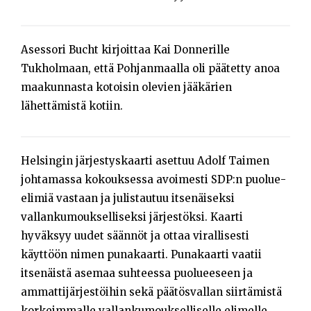
Asessori Bucht kirjoittaa Kai Donnerille
Tukholmaan, että Pohjanmaalla oli päätetty anoa
maakunnasta kotoisin olevien jääkärien
lähettämistä kotiin.
Helsingin järjestyskaarti asettuu Adolf Taimen
johtamassa kokouksessa avoimesti SDP:n puolue-
elimiä vastaan ja julistautuu itsenäiseksi
vallankumoukselliseksi järjestöksi. Kaarti
hyväksyy uudet säännöt ja ottaa virallisesti
käyttöön nimen punakaarti. Punakaarti vaatii
itsenäistä asemaa suhteessa puolueeseen ja
ammattijärjestöihin sekä päätösvallan siirtämistä
korkeimmalle vallankumoukselliselle elimelle.