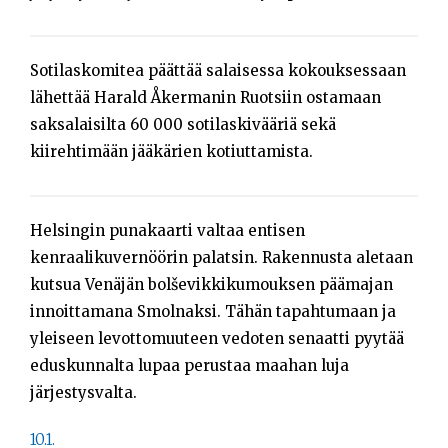
Sotilaskomitea päättää salaisessa kokouksessaan
lähettää Harald Åkermanin Ruotsiin ostamaan
saksalaisilta 60 000 sotilaskivääriä sekä
kiirehtimään jääkärien kotiuttamista.
Helsingin punakaarti valtaa entisen
kenraalikuvernöörin palatsin. Rakennusta aletaan
kutsua Venäjän bolševikkikumouksen päämajan
innoittamana Smolnaksi. Tähän tapahtumaan ja
yleiseen levottomuuteen vedoten senaatti pyytää
eduskunnalta lupaa perustaa maahan luja
järjestysvalta.
10.1.