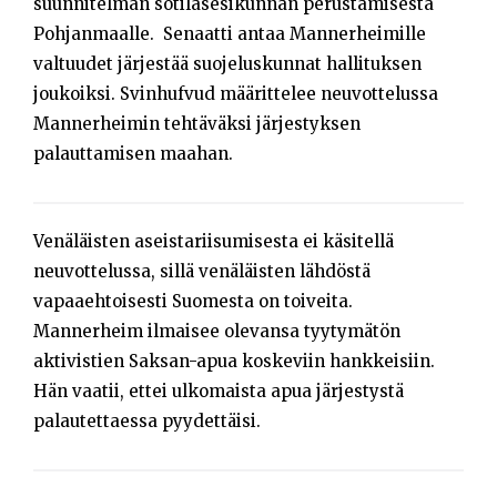
suunnitelman sotilasesikunnan perustamisesta
Pohjanmaalle. Senaatti antaa Mannerheimille
valtuudet järjestää suojeluskunnat hallituksen
joukoiksi. Svinhufvud määrittelee neuvottelussa
Mannerheimin tehtäväksi järjestyksen
palauttamisen maahan.
Venäläisten aseistariisumisesta ei käsitellä
neuvottelussa, sillä venäläisten lähdöstä
vapaaehtoisesti Suomesta on toiveita.
Mannerheim ilmaisee olevansa tyytymätön
aktivistien Saksan-apua koskeviin hankkeisiin.
Hän vaatii, ettei ulkomaista apua järjestystä
palautettaessa pyydettäisi.