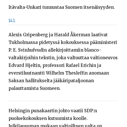
Itävalta-Unkari tunnustaa Suomen itsenäisyyden.
14.1.
Alexis Gripenberg ja Harald Åkerman laativat
Tukholmassa pidetyssä kokouksessa pääministeri
P. E. Svinhufvudin allekirjoittamiin blanco-
valtakirjoihin tekstin, joka valtuuttaa valtioneuvos
Edvard Hjeltin, professori Rafael Erichin ja
everstiluutnantti Wilhelm Thesleffin anomaan
Saksan hallitukselta jääkäripataljoonan
palauttamista Suomeen.
Helsingin punakaartin johto vaatii SDP:n
puoluekokouksen kutsumista koolle.
Julkilausuman mukaan valtiollinen valta on