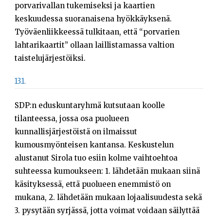
porvarivallan tukemiseksi ja kaartien
keskuudessa suoranaisena hyökkäyksenä.
Työväenliikkeessä tulkitaan, että “porvarien
lahtarikaartit” ollaan laillistamassa valtion
taistelujärjestöiksi.
13.1.
SDP:n eduskuntaryhmä kutsutaan koolle
tilanteessa, jossa osa puolueen
kunnallisjärjestöistä on ilmaissut
kumousmyönteisen kantansa. Keskustelun
alustanut Sirola tuo esiin kolme vaihtoehtoa
suhteessa kumoukseen: 1. lähdetään mukaan siinä
käsityksessä, että puolueen enemmistö on
mukana, 2. lähdetään mukaan lojaalisuudesta sekä
3. pysytään syrjässä, jotta voimat voidaan säilyttää