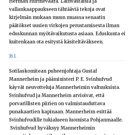
Herman Hurmevaara. Lainvastaisia ja
vallankaappaukseen tähtääviä tekoja ovat
kirjelmän mukaan muun muassa senaatin
päätökset uusien virkojen perustamisesta ilman
eduskunnan myötävaikutusta asiaan. Eduskunta ei
kuitenkaan ota esitystä käsiteltäväkseen.
16.1.
Sotilaskomitean puheenjohtaja Gustaf
Mannerheim ja pääministeri P. E. Svinhufvud
käyvät neuvotteluja Mannerheimin valtuuksista.
Svinhufvud ja Mannerheim arvioivat, että
porvarillisten piirien on valmistauduttava
punakaartien kapinaan. Mannerheim esittää
Svinhufvudille tukialueen luomista Pohjanmaalle.
Svinhufvud hyväksyy Mannerheimin