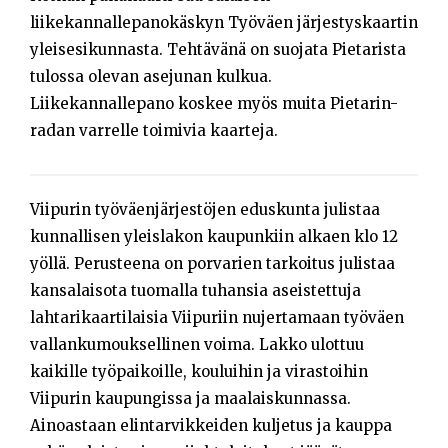
liikekannallepanokäskyn Työväen järjestyskaartin
yleisesikunnasta. Tehtävänä on suojata Pietarista
tulossa olevan asejunan kulkua.
Liikekannallepano koskee myös muita Pietarin-
radan varrelle toimivia kaarteja.
Viipurin työväenjärjestöjen eduskunta julistaa
kunnallisen yleislakon kaupunkiin alkaen klo 12
yöllä. Perusteena on porvarien tarkoitus julistaa
kansalaisota tuomalla tuhansia aseistettuja
lahtarikaartilaisia Viipuriin nujertamaan työväen
vallankumouksellinen voima. Lakko ulottuu
kaikille työpaikoille, kouluihin ja virastoihin
Viipurin kaupungissa ja maalaiskunnassa.
Ainoastaan elintarvikkeiden kuljetus ja kauppa