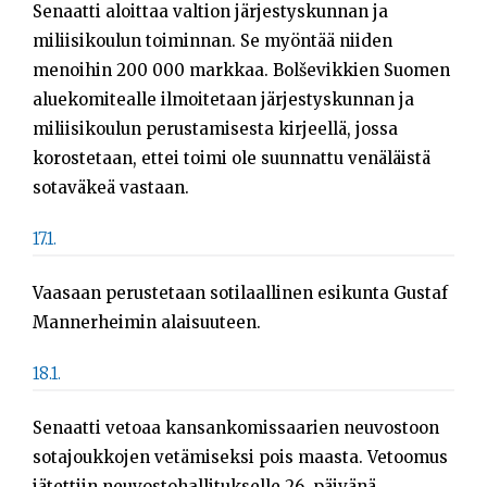
Senaatti aloittaa valtion järjestyskunnan ja
miliisikoulun toiminnan. Se myöntää niiden
menoihin 200 000 markkaa. Bolševikkien Suomen
aluekomitealle ilmoitetaan järjestyskunnan ja
miliisikoulun perustamisesta kirjeellä, jossa
korostetaan, ettei toimi ole suunnattu venäläistä
sotaväkeä vastaan.
17.1.
Vaasaan perustetaan sotilaallinen esikunta Gustaf
Mannerheimin alaisuuteen.
18.1.
Senaatti vetoaa kansankomissaarien neuvostoon
sotajoukkojen vetämiseksi pois maasta. Vetoomus
jätettiin neuvostohallitukselle 26. päivänä