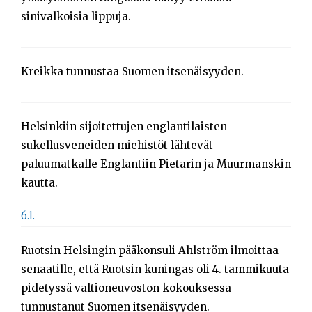
sinivalkoisia lippuja.
Kreikka tunnustaa Suomen itsenäisyyden.
Helsinkiin sijoitettujen englantilaisten
sukellusveneiden miehistöt lähtevät
paluumatkalle Englantiin Pietarin ja Muurmanskin
kautta.
6.1.
Ruotsin Helsingin pääkonsuli Ahlström ilmoittaa
senaatille, että Ruotsin kuningas oli 4. tammikuuta
pidetyssä valtioneuvoston kokouksessa
tunnustanut Suomen itsenäisyyden.