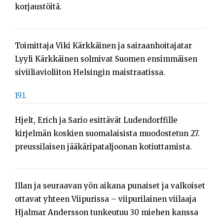
korjaustöitä.
Toimittaja Viki Kärkkäinen ja sairaanhoitajatar
Lyyli Kärkkäinen solmivat Suomen ensimmäisen
siviiliavioliiton Helsingin maistraatissa.
19.1.
Hjelt, Erich ja Sario esittävät Ludendorffille
kirjelmän koskien suomalaisista muodostetun 27.
preussilaisen jääkäripataljoonan kotiuttamista.
Illan ja seuraavan yön aikana punaiset ja valkoiset
ottavat yhteen Viipurissa – viipurilainen viilaaja
Hjalmar Andersson tunkeutuu 30 miehen kanssa