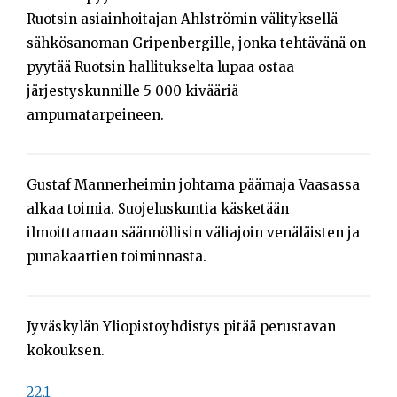
Ruotsin asiainhoitajan Ahlströmin välityksellä
sähkösanoman Gripenbergille, jonka tehtävänä on
pyytää Ruotsin hallitukselta lupaa ostaa
järjestyskunnille 5 000 kivääriä
ampumatarpeineen.
Gustaf Mannerheimin johtama päämaja Vaasassa
alkaa toimia. Suojeluskuntia käsketään
ilmoittamaan säännöllisin väliajoin venäläisten ja
punakaartien toiminnasta.
Jyväskylän Yliopistoyhdistys pitää perustavan
kokouksen.
22.1.