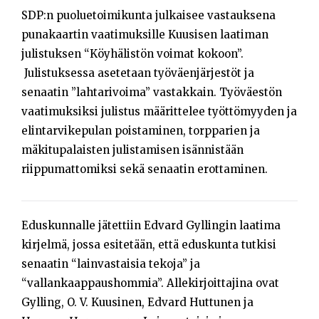
SDP:n puoluetoimikunta julkaisee vastauksena
punakaartin vaatimuksille Kuusisen laatiman
julistuksen “Köyhälistön voimat kokoon”.
Julistuksessa asetetaan työväenjärjestöt ja
senaatin ”lahtarivoima” vastakkain. Työväestön
vaatimuksiksi julistus määrittelee työttömyyden ja
elintarvikepulan poistaminen, torpparien ja
mäkitupalaisten julistamisen isännistään
riippumattomiksi sekä senaatin erottaminen.
Eduskunnalle jätettiin Edvard Gyllingin laatima
kirjelmä, jossa esitetään, että eduskunta tutkisi
senaatin “lainvastaisia tekoja” ja
“vallankaappaushommia”. Allekirjoittajina ovat
Gylling, O. V. Kuusinen, Edvard Huttunen ja