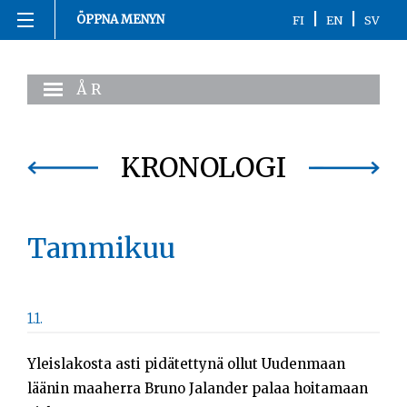
|
|
ÖPPNA MENYN
FI
EN
SV
Hoppa
Hemsida
till
ÅR
innehåll
1863-1916
1917
KRONOLOGI
1918
Tammikuu
1919-1920
1921-2020
1.1.
Kronologi
Yleislakosta asti pidätettynä ollut Uudenmaan
Personer
läänin maaherra Bruno Jalander palaa hoitamaan