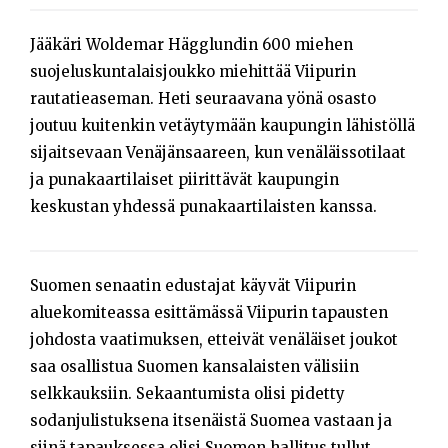
Jääkäri Woldemar Hägglundin 600 miehen
suojeluskuntalaisjoukko miehittää Viipurin
rautatieaseman. Heti seuraavana yönä osasto
joutuu kuitenkin vetäytymään kaupungin lähistöllä
sijaitsevaan Venäjänsaareen, kun venäläissotilaat
ja punakaartilaiset piirittävät kaupungin
keskustan yhdessä punakaartilaisten kanssa.
Suomen senaatin edustajat käyvät Viipurin
aluekomiteassa esittämässä Viipurin tapausten
johdosta vaatimuksen, etteivät venäläiset joukot
saa osallistua Suomen kansalaisten välisiin
selkkauksiin. Sekaantumista olisi pidetty
sodanjulistuksena itsenäistä Suomea vastaan ja
siinä tapauksessa olisi Suomen hallitus tullut