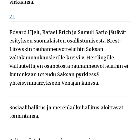
virkaansa.
Sök
efter:
2.1.
Edvard Hjelt, Rafael Erich ja Samuli Sario jättävät
esityksen suomalaisten osallistumisesta Brest-
Litovskin rauhanneuvotteluihin Saksan
valtakunnankanslerille kreivi v. Hertlingille.
Valtuutettujen osanotosta rauhanneuvotteluihin ei
kuitenkaan toteudu Saksan pyrkiessä
yhteisymmärrykseen Venäjän kanssa.
Sosiaalihallitus ja merenkulkuhallitus aloittavat
toimintansa.