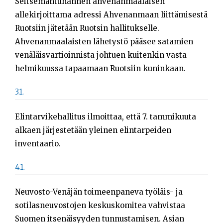
Seitsemäntuhannen ahvenanmaalaisen
allekirjoittama adressi Ahvenanmaan liittämisestä
Ruotsiin jätetään Ruotsin hallitukselle.
Ahvenanmaalaisten lähetystö pääsee satamien
venäläisvartioinnista johtuen kuitenkin vasta
helmikuussa tapaamaan Ruotsiin kuninkaan.
3.1.
Elintarvikehallitus ilmoittaa, että 7. tammikuuta
alkaen järjestetään yleinen elintarpeiden
inventaario.
4.1.
Neuvosto-Venäjän toimeenpaneva työläis- ja
sotilasneuvostojen keskuskomitea vahvistaa
Suomen itsenäisyyden tunnustamisen. Asian