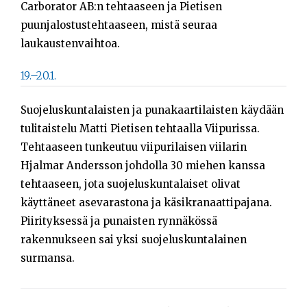
Carborator AB:n tehtaaseen ja Pietisen
puunjalostustehtaaseen, mistä seuraa
laukaustenvaihtoa.
19.–20.1.
Suojeluskuntalaisten ja punakaartilaisten käydään
tulitaistelu Matti Pietisen tehtaalla Viipurissa.
Tehtaaseen tunkeutuu viipurilaisen viilarin
Hjalmar Andersson johdolla 30 miehen kanssa
tehtaaseen, jota suojeluskuntalaiset olivat
käyttäneet asevarastona ja käsikranaattipajana.
Piirityksessä ja punaisten rynnäkössä
rakennukseen sai yksi suojeluskuntalainen
surmansa.