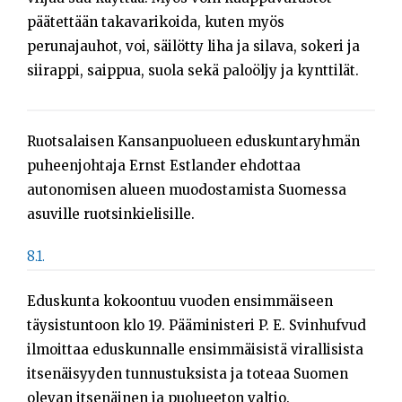
päätettään takavarikoida, kuten myös
perunajauhot, voi, säilötty liha ja silava, sokeri ja
siirappi, saippua, suola sekä paloöljy ja kynttilät.
Ruotsalaisen Kansanpuolueen eduskuntaryhmän
puheenjohtaja Ernst Estlander ehdottaa
autonomisen alueen muodostamista Suomessa
asuville ruotsinkielisille.
8.1.
Eduskunta kokoontuu vuoden ensimmäiseen
täysistuntoon klo 19. Pääministeri P. E. Svinhufvud
ilmoittaa eduskunnalle ensimmäisistä virallisista
itsenäisyyden tunnustuksista ja toteaa Suomen
olevan itsenäinen ja puolueeton valtio.