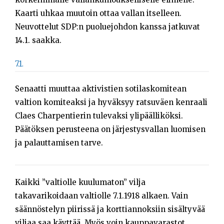
Kaarti uhkaa muutoin ottaa vallan itselleen.
Neuvottelut SDP:n puoluejohdon kanssa jatkuvat
14.1. saakka.
7.1.
Senaatti muuttaa aktivistien sotilaskomitean
valtion komiteaksi ja hyväksyy ratsuväen kenraali
Claes Charpentierin tulevaksi ylipäälliköksi.
Päätöksen perusteena on järjestysvallan luomisen
ja palauttamisen tarve.
Kaikki ”valtiolle kuulumaton” vilja
takavarikoidaan valtiolle 7.1.1918 alkaen. Vain
säännöstelyn piirissä ja korttiannoksiin sisältyvää
viljaa saa käyttää. Myös voin kauppavarastot