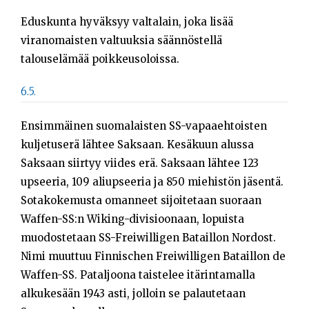
Eduskunta hyväksyy valtalain, joka lisää
viranomaisten valtuuksia säännöstellä
talouselämää poikkeusoloissa.
6.5.
Ensimmäinen suomalaisten SS-vapaaehtoisten
kuljetuserä lähtee Saksaan. Kesäkuun alussa
Saksaan siirtyy viides erä. Saksaan lähtee 123
upseeria, 109 aliupseeria ja 850 miehistön jäsentä.
Sotakokemusta omanneet sijoitetaan suoraan
Waffen-SS:n Wiking-divisioonaan, lopuista
muodostetaan SS-Freiwilligen Bataillon Nordost.
Nimi muuttuu Finnischen Freiwilligen Bataillon de
Waffen-SS. Pataljoona taistelee itärintamalla
alkukesään 1943 asti, jolloin se palautetaan