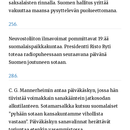
saksalaisten rinnalla. Suomen hallitus yrittää
vakuuttaa maansa pysyttelevän puolueettomana.
25.6.
Neuvostoliiton ilmavoimat pommittavat 19:ää
suomalaispaikkakuntaa. Presidentti Risto Ryti
toteaa radiopuheessaan seuraavana päivänä
Suomen joutuneen sotaan.
28.6.
C. G. Mannerheimin antaa päiväkäskyn, jossa hän
tiivistää voimakkain sanakääntein jatkosodan
alkutilanteen. Sotamarsalkka kutsuu suomalaiset
”pyhään sotaan kansakuntamme vihollista
vastaan”. Päiväkäskyn sanavalinnat herättävät
torjuntaa etenkin vasemmistossa.