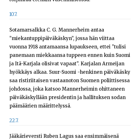
10.7.
Sotamarsalkka C. G. Mannerheim antaa
”miekantuppipäiväkäskyn”, jossa hän viittaa
vuonna 1918 antamaansa lupaukseen, ettei ”tulisi
panemaan miekkaansa tuppeen ennen kuin Suomi
ja Itä-Karjala olisivat vapaat”. Karjalan Armeijan
hyökkäys alkaa. Suur-Suomi -henkinen päiväkäsky
saa ristiriitaisen vastaanoton Suomen poliittisessa
johdossa, joka katsoo Mannerheimin ohittaneen
päiväkäskyllään presidentin ja hallituksen sodan
päämäärien määrittelyssä.
22.7.
Jääkärieversti Ruben Lagus saa ensimmäisenä