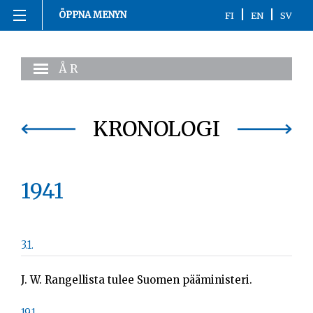
|
|
ÖPPNA MENYN
FI
EN
SV
Hoppa
Hemsida
till
ÅR
innehåll
1863-1916
1917
KRONOLOGI
1918
1941
1919-1920
1921-2020
3.1.
Kronologi
J. W. Rangellista tulee Suomen pääministeri.
Personer
19.1.