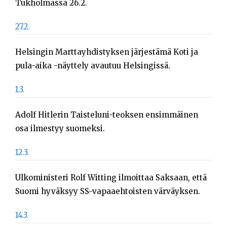
Tukholmassa 26.2.
27.2.
Helsingin Marttayhdistyksen järjestämä Koti ja
pula-aika -näyttely avautuu Helsingissä.
1.3.
Adolf Hitlerin Taisteluni-teoksen ensimmäinen
osa ilmestyy suomeksi.
12.3.
Ulkoministeri Rolf Witting ilmoittaa Saksaan, että
Suomi hyväksyy SS-vapaaehtoisten värväyksen.
14.3.