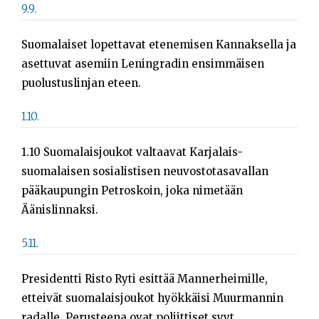
9.9.
Suomalaiset lopettavat etenemisen Kannaksella ja
asettuvat asemiin Leningradin ensimmäisen
puolustuslinjan eteen.
1.10.
1.10 Suomalaisjoukot valtaavat Karjalais-
suomalaisen sosialistisen neuvostotasavallan
pääkaupungin Petroskoin, joka nimetään
Äänislinnaksi.
5.11.
Presidentti Risto Ryti esittää Mannerheimille,
etteivät suomalaisjoukot hyökkäisi Muurmannin
radalle. Perusteena ovat poliittiset syyt.