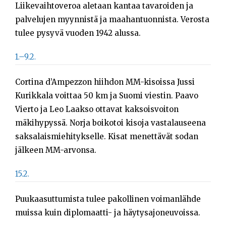
Liikevaihtoveroa aletaan kantaa tavaroiden ja
palvelujen myynnistä ja maahantuonnista. Verosta
tulee pysyvä vuoden 1942 alussa.
1.–9.2.
Cortina d’Ampezzon hiihdon MM-kisoissa Jussi
Kurikkala voittaa 50 km ja Suomi viestin. Paavo
Vierto ja Leo Laakso ottavat kaksoisvoiton
mäkihypyssä. Norja boikotoi kisoja vastalauseena
saksalaismiehitykselle. Kisat menettävät sodan
jälkeen MM-arvonsa.
15.2.
Puukaasuttumista tulee pakollinen voimanlähde
muissa kuin diplomaatti- ja häytysajoneuvoissa.