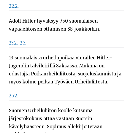
22.2.
Adolf Hitler hyväksyy 750 suomalaisen
vapaaehtoisen ottamisen SS-joukkoihin.
23.2.–2.3.
13 suomalaista urheilupoikaa vierailee Hitler-
Jugendin talvileirillä Saksassa. Mukana on
edustajia Poikaurheiluliitosta, suojeluskunnista ja
myös kolme poikaa Työväen Urheiluliitosta.
25.2.
Suomen Urheiluliiton koolle kutsuma
järjestökokous ottaa vastaan Ruotsin
kävelyhaasteen. Sopimus allekirjoitetaan