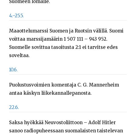
Suomeen lomalle.
4.–25.5.
Maaottelumarssi Suomen ja Ruotsin välillä. Suomi
voittaa marssijamäärin 1 507 111 – 943 952.
Suomelle sovittua tasoitusta 2:1 ei tarvitse edes
soveltaa.
10.6.
Puolustusvoimien komentaja C. G. Mannerheim
antaa käskyn liikekannallepanosta.
22.6.
Saksa hyökkää Neuvostoliittoon – Adolf Hitler
sanoo radiopuheessaan suomalaisten taistelevan