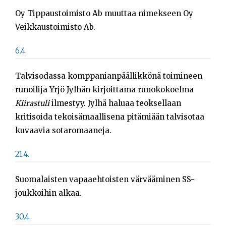
Oy Tippaustoimisto Ab muuttaa nimekseen Oy
Veikkaustoimisto Ab.
6.4.
Talvisodassa komppanianpäällikkönä toimineen
runoilija Yrjö Jylhän kirjoittama runokokoelma
Kiirastuli
ilmestyy. Jylhä haluaa teoksellaan
kritisoida tekoisämaallisena pitämiään talvisotaa
kuvaavia sotaromaaneja.
21.4.
Suomalaisten vapaaehtoisten värvääminen SS-
joukkoihin alkaa.
30.4.