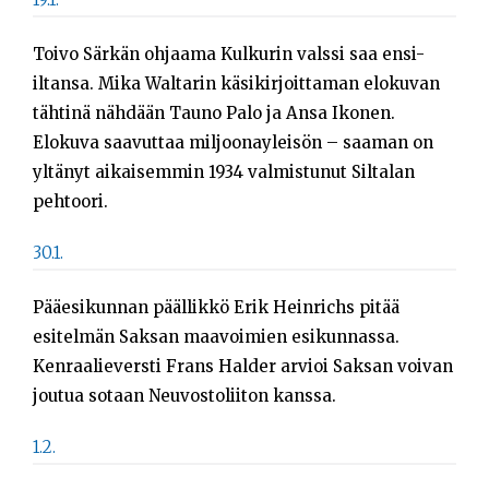
Sök
efter:
Toivo Särkän ohjaama Kulkurin valssi saa ensi-
iltansa. Mika Waltarin käsikirjoittaman elokuvan
tähtinä nähdään Tauno Palo ja Ansa Ikonen.
Elokuva saavuttaa miljoonayleisön – saaman on
yltänyt aikaisemmin 1934 valmistunut Siltalan
pehtoori.
30.1.
Pääesikunnan päällikkö Erik Heinrichs pitää
esitelmän Saksan maavoimien esikunnassa.
Kenraalieversti Frans Halder arvioi Saksan voivan
joutua sotaan Neuvostoliiton kanssa.
1.2.