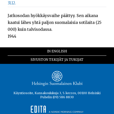
31.12.
Jatkosodan hyökkäysvaihe päättyy. Sen aikana
kaatui lähes yhtä paljon suomalaisia sotilaita (25
000) kuin talvisodassa.
1944
IN ENGLISH
SIVUSTON TEKIJÄT JA TUKIJAT
Käyntiosoite, Kansakoulukuja 3, 5. kerros, 00100 Helsinki
Puhelin (09) 586 8830