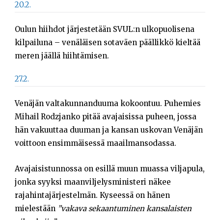
20.2.
Oulun hiihdot järjestetään SVUL:n ulkopuolisena
kilpailuna – venäläisen sotaväen päällikkö kieltää
meren jäällä hiihtämisen.
27.2.
Venäjän valtakunnanduuma kokoontuu. Puhemies
Mihail Rodzjanko pitää avajaisissa puheen, jossa
hän vakuuttaa duuman ja kansan uskovan Venäjän
voittoon ensimmäisessä maailmansodassa.
Avajaisistunnossa on esillä muun muassa viljapula,
jonka syyksi maanviljelysministeri näkee
rajahintajärjestelmän. Kyseessä on hänen
mielestään
”vakava sekaantuminen kansalaisten