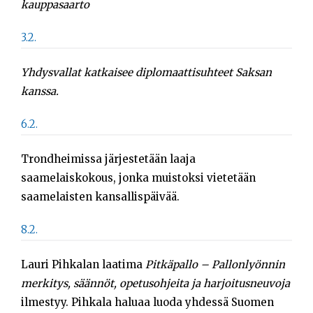
kauppasaarto
Sök
efter:
3.2.
Yhdysvallat katkaisee diplomaattisuhteet Saksan
kanssa.
6.2.
Trondheimissa järjestetään laaja
saamelaiskokous, jonka muistoksi vietetään
saamelaisten kansallispäivää.
8.2.
Lauri Pihkalan laatima
Pitkäpallo – Pallonlyönnin
merkitys, säännöt, opetusohjeita ja harjoitusneuvoja
ilmestyy. Pihkala haluaa luoda yhdessä Suomen