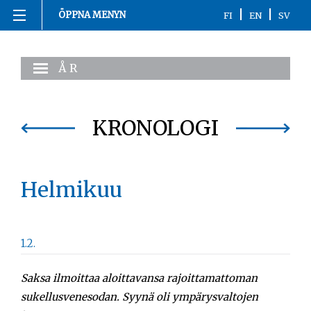
|
|
ÖPPNA MENYN
FI
EN
SV
Hoppa
Hemsida
till
ÅR
innehåll
1863-1916
1917
KRONOLOGI
1918
Helmikuu
1919-1920
1921-2020
1.2.
Kronologi
Saksa ilmoittaa aloittavansa rajoittamattoman
Personer
sukellusvenesodan. Syynä oli ympärysvaltojen