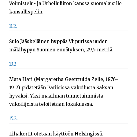
Voimistelu- ja Urheiluliiton kanssa suomalaisille
kansallispelin.
11.2.
Sulo Jääskeläinen hyppää Viipurissa uuden
mäkihypyn Suomen ennätyksen, 29,5 metriä.
13.2.
Mata Hari (Margaretha Geertruida Zelle, 1876–
1917) pidätetään Pariisissa vakoilusta Saksan
hyväksi. Yksi maailman tunnetuimmista
vakoilijoista teloitetaan lokakuussa.
15.2.
Lihakortit otetaan käyttöön Helsingissä.