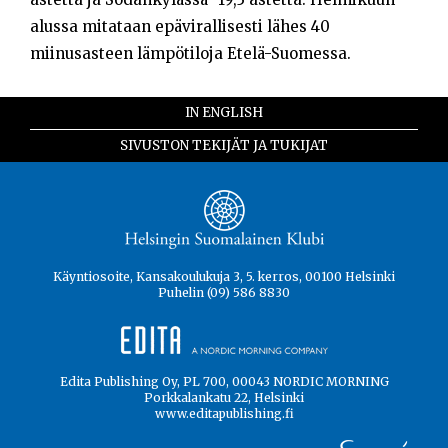
alussa mitataan epävirallisesti lähes 40
miinusasteen lämpötiloja Etelä-Suomessa.
IN ENGLISH
SIVUSTON TEKIJÄT JA TUKIJAT
Käyntiosoite, Kansakoulukuja 3, 5. kerros, 00100 Helsinki
Puhelin (09) 586 8830
Edita Publishing Oy, PL 700, 00043 NORDIC MORNING
Porkkalankatu 22, Helsinki
www.editapublishing.fi