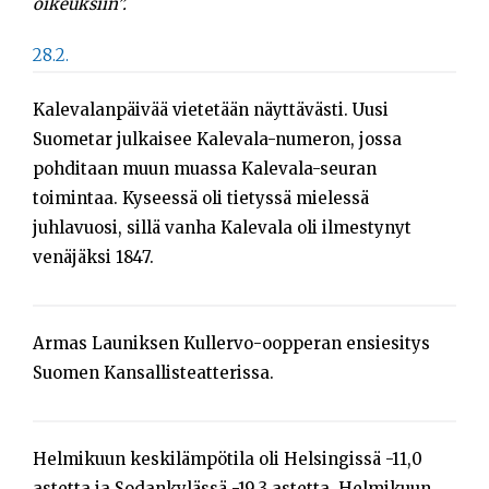
oikeuksiin”.
28.2.
Kalevalanpäivää vietetään näyttävästi. Uusi
Suometar julkaisee Kalevala-numeron, jossa
pohditaan muun muassa Kalevala-seuran
toimintaa. Kyseessä oli tietyssä mielessä
juhlavuosi, sillä vanha Kalevala oli ilmestynyt
venäjäksi 1847.
Armas Launiksen Kullervo-oopperan ensiesitys
Suomen Kansallisteatterissa.
Helmikuun keskilämpötila oli Helsingissä -11,0
astetta ja Sodankylässä -19,3 astetta. Helmikuun