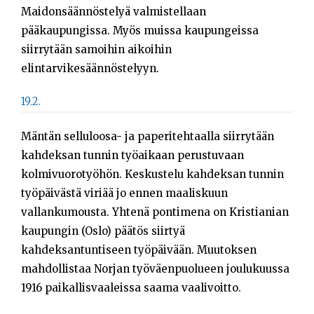
Maidonsäännöstelyä valmistellaan
pääkaupungissa. Myös muissa kaupungeissa
siirrytään samoihin aikoihin
elintarvikesäännöstelyyn.
19.2.
Mäntän selluloosa- ja paperitehtaalla siirrytään
kahdeksan tunnin työaikaan perustuvaan
kolmivuorotyöhön. Keskustelu kahdeksan tunnin
työpäivästä viriää jo ennen maaliskuun
vallankumousta. Yhtenä pontimena on Kristianian
kaupungin (Oslo) päätös siirtyä
kahdeksantuntiseen työpäivään. Muutoksen
mahdollistaa Norjan työväenpuolueen joulukuussa
1916 paikallisvaaleissa saama vaalivoitto.