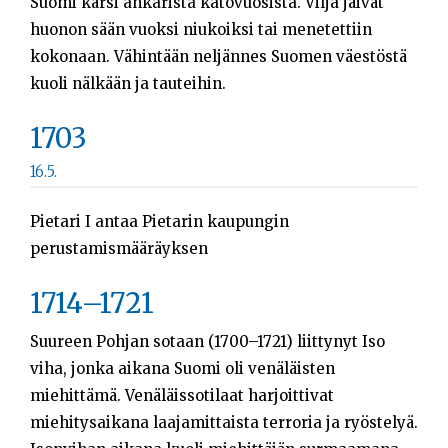
Suomi kärsi ankarista katovuosista. Vilja jäivät
huonon sään vuoksi niukoiksi tai menetettiin
kokonaan. Vähintään neljännes Suomen väestöstä
kuoli nälkään ja tauteihin.
1703
16.5.
Pietari I antaa Pietarin kaupungin
perustamismääräyksen
1714–1721
Suureen Pohjan sotaan (1700–1721) liittynyt Iso
viha, jonka aikana Suomi oli venäläisten
miehittämä. Venäläissotilaat harjoittivat
miehitysaikana laajamittaista terroria ja ryöstelyä.