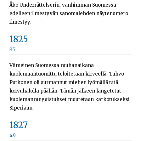
Åbo Underrättelserin, vanhimman Suomessa
edelleen ilmestyvän sanomalehden näytenumero
ilmestyy.
1825
8.7.
Viimeinen Suomessa rauhanaikana
kuolemaantuomittu teloitetaan kirveellä. Tahvo
Putkonen oli surmannut miehen lyömällä tätä
koivuhalolla päähän. Tämän jälkeen langetetut
kuolemanrangaistukset muutetaan karkotukseksi
Siperiaan.
1827
4.9.