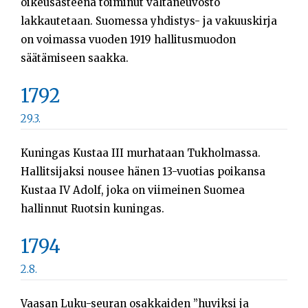
oikeusasteena toiminut valtaneuvosto
lakkautetaan. Suomessa yhdistys- ja vakuuskirja
on voimassa vuoden 1919 hallitusmuodon
säätämiseen saakka.
1792
29.3.
Kuningas Kustaa III murhataan Tukholmassa.
Hallitsijaksi nousee hänen 13-vuotias poikansa
Kustaa IV Adolf, joka on viimeinen Suomea
hallinnut Ruotsin kuningas.
1794
2.8.
Vaasan Luku-seuran osakkaiden ”huviksi ja