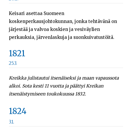
Keisari asettaa Suomeen
koskenperkausjohtokunnan, jonka tehtävänä on
järjestää ja valvoa koskien ja vesiväylien
perkauksia, järvenlaskuja ja suonkuivatustöitä.
1821
25.3.
K
reikka julistautui itsenäiseksi ja maan vapaussota
alkoi. Sota kesti 11 vuotta ja päättyi Kreikan
itsenäistymiseen toukokuussa 1832.
1824
3.1.