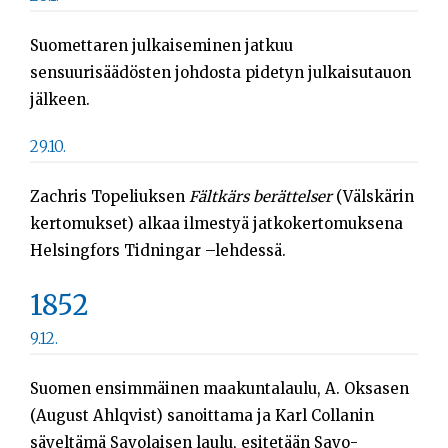
Suomettaren julkaiseminen jatkuu
sensuurisäädösten johdosta pidetyn julkaisutauon
jälkeen.
29.10.
Zachris Topeliuksen
Fältkärs berättelser
(Välskärin
kertomukset) alkaa ilmestyä jatkokertomuksena
Helsingfors Tidningar –lehdessä.
1852
9.12.
Suomen ensimmäinen maakuntalaulu, A. Oksasen
(August Ahlqvist) sanoittama ja Karl Collanin
säveltämä Savolaisen laulu, esitetään Savo-