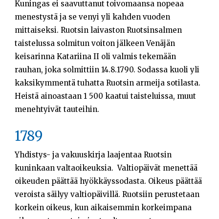
Kuningas ei saavuttanut toivomaansa nopeaa
menestystä ja se venyi yli kahden vuoden
mittaiseksi. Ruotsin laivaston Ruotsinsalmen
taistelussa solmitun voiton jälkeen Venäjän
keisarinna Katariina II oli valmis tekemään
rauhan, joka solmittiin 14.8.1790. Sodassa kuoli yli
kaksikymmentä tuhatta Ruotsin armeija sotilasta.
Heistä ainoastaan 1 500 kaatui taisteluissa, muut
menehtyivät tauteihin.
1789
Yhdistys- ja vakuuskirja laajentaa Ruotsin
kuninkaan valtaoikeuksia. Valtiopäivät menettää
oikeuden päättää hyökkäyssodasta. Oikeus päättää
veroista säilyy valtiopäivillä. Ruotsiin perustetaan
korkein oikeus, kun aikaisemmin korkeimpana