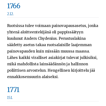
1766
2.12.
Ruotsissa tulee voimaan painovapausasetus, jonka
yhtenä aloitteentekijänä oli pappissäätyyn
kuulunut Anders Chydenius. Perustuslakina
säädetty asetus takaa ruotsalaisille laajemman
painovapauden kuin missään muussa maassa.
Lähes kaikki viralliset asiakirjat tulevat julkisiksi,
mikä mahdollista lainsäädännön ja hallinnon
poliittisen arvostelun. Hengellinen kirjoittelu jää
ennakkosensuurin alaiseksi.
1771
15.1.