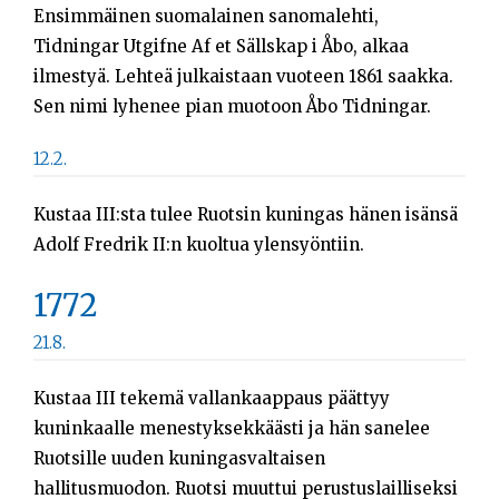
Ensimmäinen suomalainen sanomalehti,
Tidningar Utgifne Af et Sällskap i Åbo, alkaa
ilmestyä. Lehteä julkaistaan vuoteen 1861 saakka.
Sen nimi lyhenee pian muotoon Åbo Tidningar.
12.2.
Kustaa III:sta tulee Ruotsin kuningas hänen isänsä
Adolf Fredrik II:n kuoltua ylensyöntiin.
1772
21.8.
Kustaa III tekemä vallankaappaus päättyy
kuninkaalle menestyksekkäästi ja hän sanelee
Ruotsille uuden kuningasvaltaisen
hallitusmuodon. Ruotsi muuttui perustuslailliseksi