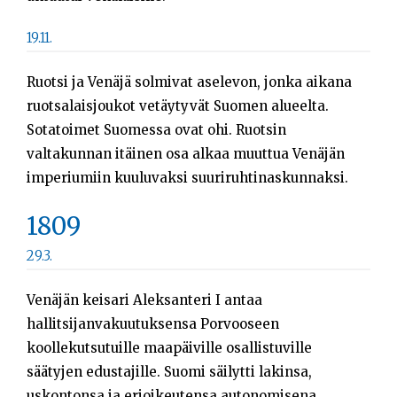
19.11.
Ruotsi ja Venäjä solmivat aselevon, jonka aikana
ruotsalaisjoukot vetäytyvät Suomen alueelta.
Sotatoimet Suomessa ovat ohi. Ruotsin
valtakunnan itäinen osa alkaa muuttua Venäjän
imperiumiin kuuluvaksi suuriruhtinaskunnaksi.
1809
29.3.
Venäjän keisari Aleksanteri I antaa
hallitsijanvakuutuksensa Porvooseen
koollekutsutuille maapäiville osallistuville
säätyjen edustajille. Suomi säilytti lakinsa,
uskontonsa ja erioikeutensa autonomisena