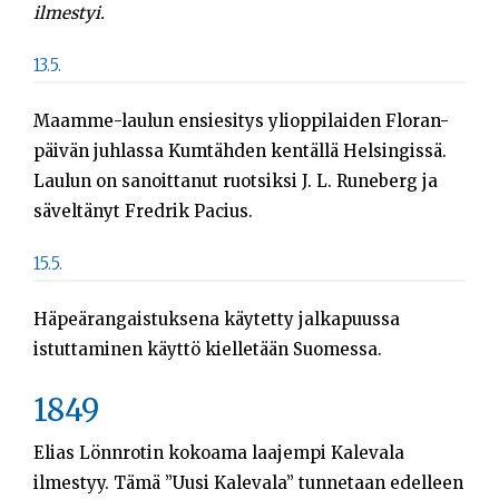
ilmestyi.
13.5.
Maamme-laulun ensiesitys ylioppilaiden Floran-
päivän juhlassa Kumtähden kentällä Helsingissä.
Laulun on sanoittanut ruotsiksi J. L. Runeberg ja
säveltänyt Fredrik Pacius.
15.5.
Häpeärangaistuksena käytetty jalkapuussa
istuttaminen käyttö kielletään Suomessa.
1849
Elias Lönnrotin kokoama laajempi Kalevala
ilmestyy. Tämä ”Uusi Kalevala” tunnetaan edelleen