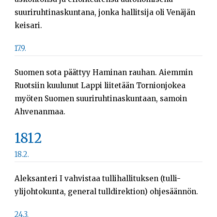
suuriruhtinaskuntana, jonka hallitsija oli Venäjän
keisari.
17.9.
Suomen sota päättyy Haminan rauhan. Aiemmin
Ruotsiin kuulunut Lappi liitetään Tornionjokea
myöten Suomen suuriruhtinaskuntaan, samoin
Ahvenanmaa.
1812
18.2.
Aleksanteri I vahvistaa tullihallituksen (tulli-
ylijohtokunta, general tulldirektion) ohjesäännön.
24.3.