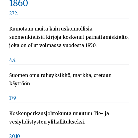
1860
27.2.
Kumotaan muita kuin uskonnollisia
suomenkielisiä kirjoja koskenut painattamiskielto,
joka on ollut voimassa vuodesta 1850.
4.4.
Suomen oma rahayksikkö, markka, otetaan
käyttöön.
17.9.
Koskenperkausjohtokunta muuttuu Tie- ja
vesiyhdistysten ylihallitukseksi.
20.10.