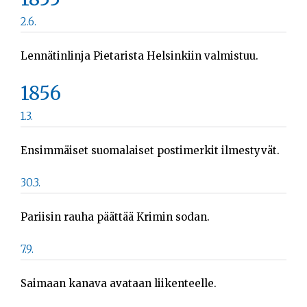
2.6.
Lennätinlinja Pietarista Helsinkiin valmistuu.
1856
1.3.
Ensimmäiset suomalaiset postimerkit ilmestyvät.
30.3.
Pariisin rauha päättää Krimin sodan.
7.9.
Saimaan kanava avataan liikenteelle.