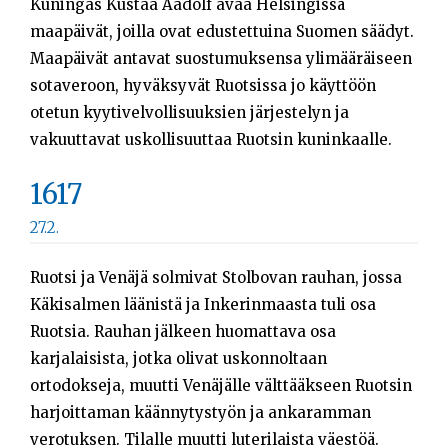
Kuningas Kustaa Aadolf avaa Helsingissä
maapäivät, joilla ovat edustettuina Suomen säädyt.
Maapäivät antavat suostumuksensa ylimääräiseen
sotaveroon, hyväksyvät Ruotsissa jo käyttöön
otetun kyytivelvollisuuksien järjestelyn ja
vakuuttavat uskollisuuttaa Ruotsin kuninkaalle.
1617
27.2.
Ruotsi ja Venäjä solmivat Stolbovan rauhan, jossa
Käkisalmen läänistä ja Inkerinmaasta tuli osa
Ruotsia. Rauhan jälkeen huomattava osa
karjalaisista, jotka olivat uskonnoltaan
ortodokseja, muutti Venäjälle välttääkseen Ruotsin
harjoittaman käännytystyön ja ankaramman
verotuksen. Tilalle muutti luterilaista väestöä.