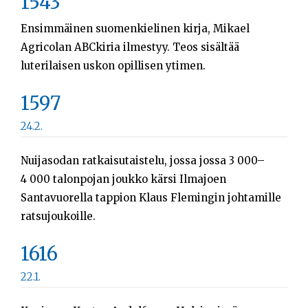
1543
Sök
efter:
Ensimmäinen suomenkielinen kirja, Mikael
Agricolan ABCkiria ilmestyy. Teos sisältää
luterilaisen uskon opillisen ytimen.
1597
24.2.
Nuijasodan ratkaisutaistelu, jossa jossa 3 000–
4 000 talonpojan joukko kärsi Ilmajoen
Santavuorella tappion Klaus Flemingin johtamille
ratsujoukoille.
1616
22.1.