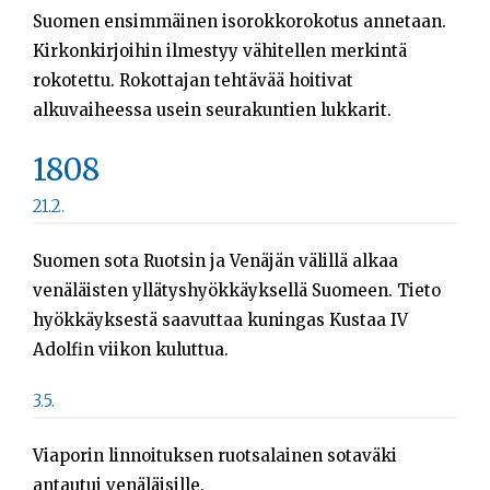
Suomen ensimmäinen isorokkorokotus annetaan.
Kirkonkirjoihin ilmestyy vähitellen merkintä
rokotettu. Rokottajan tehtävää hoitivat
alkuvaiheessa usein seurakuntien lukkarit.
1808
21.2.
Suomen sota Ruotsin ja Venäjän välillä alkaa
venäläisten yllätyshyökkäyksellä Suomeen. Tieto
hyökkäyksestä saavuttaa kuningas Kustaa IV
Adolfin viikon kuluttua.
3.5.
Viaporin linnoituksen ruotsalainen sotaväki
antautui venäläisille.