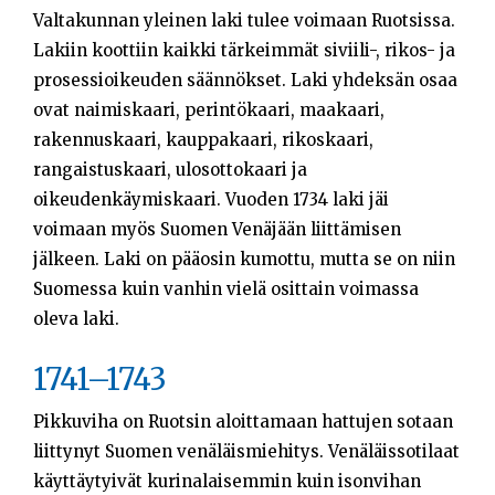
Valtakunnan yleinen laki tulee voimaan Ruotsissa.
Lakiin koottiin kaikki tärkeimmät siviili-, rikos- ja
prosessioikeuden säännökset. Laki yhdeksän osaa
ovat naimiskaari, perintökaari, maakaari,
rakennuskaari, kauppakaari, rikoskaari,
rangaistuskaari, ulosottokaari ja
oikeudenkäymiskaari. Vuoden 1734 laki jäi
voimaan myös Suomen Venäjään liittämisen
jälkeen. Laki on pääosin kumottu, mutta se on niin
Suomessa kuin vanhin vielä osittain voimassa
oleva laki.
1741–1743
Pikkuviha on Ruotsin aloittamaan hattujen sotaan
liittynyt Suomen venäläismiehitys. Venäläissotilaat
käyttäytyivät kurinalaisemmin kuin isonvihan