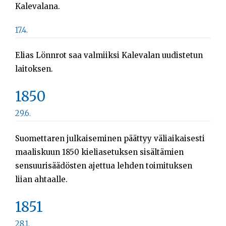
Kalevalana.
17.4.
Elias Lönnrot saa valmiiksi Kalevalan uudistetun
laitoksen.
1850
29.6.
Suomettaren julkaiseminen päättyy väliaikaisesti
maaliskuun 1850 kieliasetuksen sisältämien
sensuurisäädösten ajettua lehden toimituksen
liian ahtaalle.
1851
28.1.