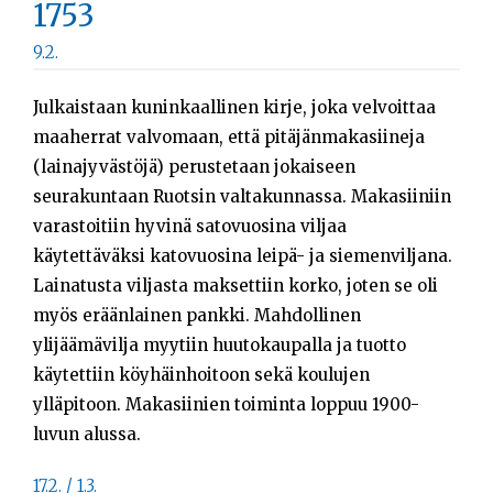
1753
9.2.
Julkaistaan kuninkaallinen kirje, joka velvoittaa
maaherrat valvomaan, että pitäjänmakasiineja
(lainajyvästöjä) perustetaan jokaiseen
seurakuntaan Ruotsin valtakunnassa. Makasiiniin
varastoitiin hyvinä satovuosina viljaa
käytettäväksi katovuosina leipä- ja siemenviljana.
Lainatusta viljasta maksettiin korko, joten se oli
myös eräänlainen pankki. Mahdollinen
ylijäämävilja myytiin huutokaupalla ja tuotto
käytettiin köyhäinhoitoon sekä koulujen
ylläpitoon. Makasiinien toiminta loppuu 1900-
luvun alussa.
17.2. / 1.3.