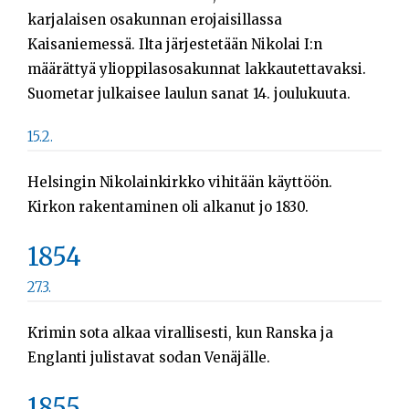
karjalaisen osakunnan erojaisillassa
Kaisaniemessä. Ilta järjestetään Nikolai I:n
määrättyä ylioppilasosakunnat lakkautettavaksi.
Suometar julkaisee laulun sanat 14. joulukuuta.
15.2.
Helsingin Nikolainkirkko vihitään käyttöön.
Kirkon rakentaminen oli alkanut jo 1830.
1854
27.3.
Krimin sota alkaa virallisesti, kun Ranska ja
Englanti julistavat sodan Venäjälle.
1855