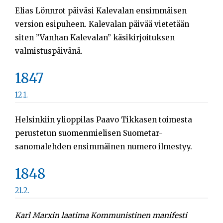
Elias Lönnrot päiväsi Kalevalan ensimmäisen
version esipuheen. Kalevalan päivää vietetään
siten ”Vanhan Kalevalan” käsikirjoituksen
valmistuspäivänä.
1847
12.1.
Helsinkiin ylioppilas Paavo Tikkasen toimesta
perustetun suomenmielisen Suometar-
sanomalehden ensimmäinen numero ilmestyy.
1848
21.2.
Karl Marxin laatima Kommunistinen manifesti